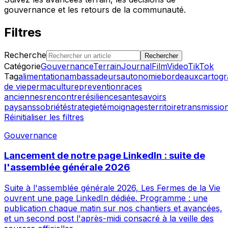
gouvernance et les retours de la communauté.
Filtres
Recherche
Rechercher
Catégorie
Gouvernance
Terrain
Journal
Film
Video
TikTok
Tag
alimentation
ambassadeurs
autonomie
bordeaux
cartogr
de vie
permaculture
prevention
races
anciennes
rencontre
résilience
sante
savoirs
paysans
sobriété
strategie
témoignages
territoire
transmissio
Réinitialiser les filtres
Gouvernance
Lancement de notre page LinkedIn : suite de
l'assemblée générale 2026
Suite à l'assemblée générale 2026, Les Fermes de la Vie
ouvrent une page LinkedIn dédiée. Programme : une
publication chaque matin sur nos chantiers et avancées,
et un second post l'après-midi consacré à la veille des