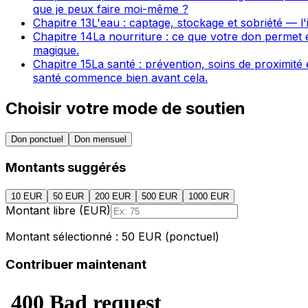
que je peux faire moi-même ?
Chapitre
13
L'eau : captage, stockage et sobriété — l
Chapitre
14
La nourriture : ce que votre don permet 
magique.
Chapitre
15
La santé : prévention, soins de proximité e
santé commence bien avant cela.
Choisir votre mode de soutien
Don ponctuel
Don mensuel
Montants suggérés
10 EUR
50 EUR
200 EUR
500 EUR
1000 EUR
Montant libre (EUR)
Montant sélectionné : 50 EUR (ponctuel)
Contribuer maintenant