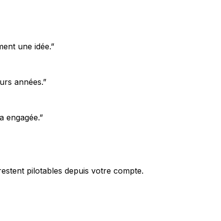
ment une idée.
”
eurs années.
”
'a engagée.
”
estent pilotables depuis votre compte.