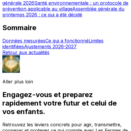
générale 2026
Santé environnementale : un protocole de
prévention applicable au village
Assemblée générale du
printemps 2026 : ce qui a été décidé
Sommaire
Données mesurées
Ce qui a fonctionné
Limites
identifiées
Ajustements 2026-2027
Retour aux actualités
Aller plus loin
Engagez-vous et preparez
rapidement votre futur et celui de
vos enfants.
Retrouvez les leviers concrets pour agir, transmettre,
cooperer et proteger ce qui compte avec Les Fermes de