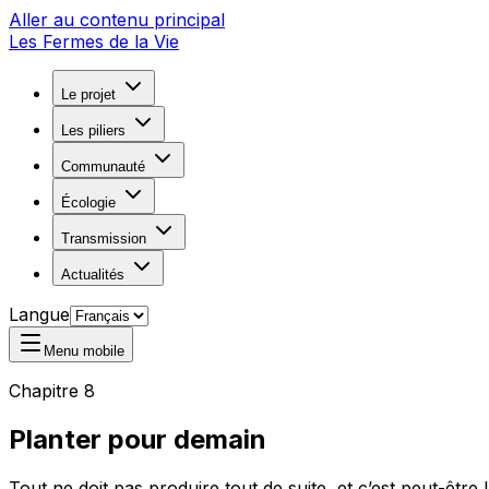
Aller au contenu principal
Les Fermes de la Vie
Le projet
Les piliers
Communauté
Écologie
Transmission
Actualités
Langue
Menu mobile
Chapitre 8
Planter pour demain
Tout ne doit pas produire tout de suite, et c’est peut-être l