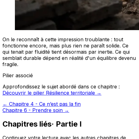
On le reconnaît à cette impression troublante : tout
fonctionne encore, mais plus rien ne paraît solide. Ce
qui tenait par fluidité tient désormais par inertie. Ce qui
semblait durable dépend en réalité d'un équilibre devenu
fragile.
Pilier associé
Approfondissez le sujet abordé dans ce chapitre :
Découvrir le pilier Résilience territoriale →
←
Chapitre 4 - Ce n’est pas la fin
Chapitre 6 - Prendre soin
→
Chapitres liés
·
Partie I
Continuez votre lecture avec les autres chapitres de